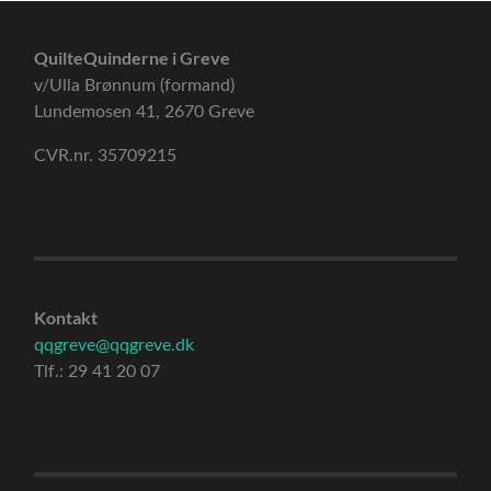
QuilteQuinderne i Greve
v/Ulla Brønnum (formand)
Lundemosen 41, 2670 Greve
CVR.nr. 35709215
Kontakt
qqgreve@qqgreve.dk
Tlf.: 29 41 20 07