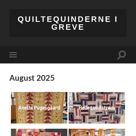
QUILTEQUINDERNE I
GREVE
Toggle
Toggle
search
mobile
field
menu
August 2025
Anette Pugesgaard
Helle Lundstrøm