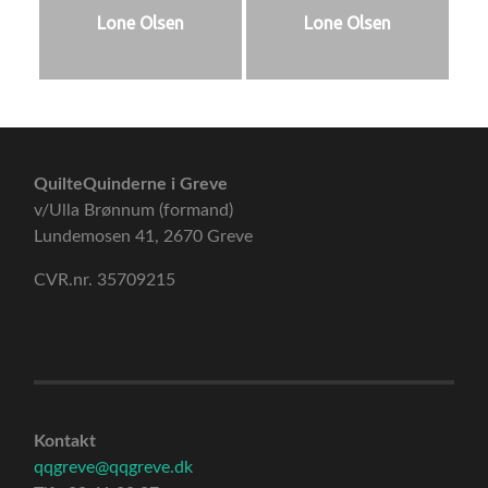
Lone Olsen
Lone Olsen
QuilteQuinderne i Greve
v/Ulla Brønnum (formand)
Lundemosen 41, 2670 Greve
CVR.nr. 35709215
Kontakt
qqgreve@qqgreve.dk