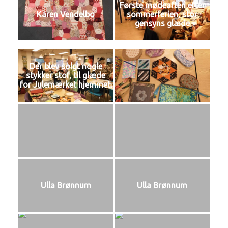
Første mødeaften efter
Karen Vendelbo
sommerferien, stor
gensyns glæde
Der blev solgt nogle
stykker stof, til glæde
for Julemærket hjemmet.
Ulla Brønnum
Ulla Brønnum