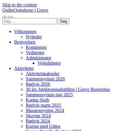
Skip to the content
QuilteQuinderne i Greve
Toggle
Toggle
Søg
mobile
search
efter:
menu
field
Velkommen
Nyheder
Bestyrelsen
Kontingent
Vedtægter
Administrator
Vejledninger
Aktiviteter
Aktivitetskalender
Sammensyrium 2026
Rødvig 2026
30 års Jubilæumsudstilling i Greve Borgerhus
Sammensyrium maj 2025
Karina Sloth
Rødvig marts 2025
Maratonsyning 2024
Skovtur 2024
Rødvig 2024
Kursus med Gittea