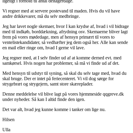
ligeligt i forhold til antal deltagerdage.
Vi regner med at servere postevand til maden. Hvis du vil have
andre drikkevarer, må du selv medbringe.
Jeg har lavet nogle skemaer, hvor I kan krydse af, hvad i vil bidrage
med til indkøb, borddækning, afrydning osv. Skemaerne bliver lagt
frem på vores mødedage, men af hensyn primært til vores to
ventelistekandidater, så vedhæfter jeg dem også her. Alle kan sende
en mail eller ringe om, hvad I gerne vil lave.
Jeg regner med, at I selv finder ud af at komme derned evt. med
samkørsel. Hvis nogen har problemer, så må vi finde ud af det.
Med hensyn til udstyr til syning, så skal du selv tage med, hvad du
skal bruge. Der er intet på feriecenteret. Vi vil dog sørge for
strygebræt og strygejern, samt store skæreplader.
Denne meddelelse vil blive lagt på vores hjemmeside qqgreve.dk
under nyheder. Så kan I altid finde den igen.
Det var alt, hvad jeg kunne komme i tanker om lige nu.
Hilsen
Ulla