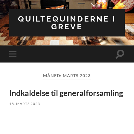
QUILTEQUINDERNE I
GREVE
Toggle
Toggle
search
mobile
field
menu
MÅNED:
MARTS 2023
Indkaldelse til generalforsamling
18. MARTS 2023