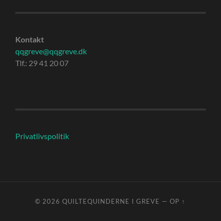
Kontakt
qqgreve@qqgreve.dk
Tlf.: 29 41 20 07
Privatlivspolitik
© 2026
QUILTEQUINDERNE I GREVE
—
OP ↑