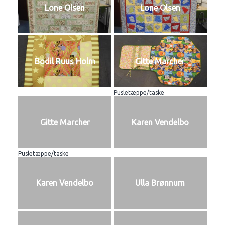
Lone Olsen
Lone Olsen
Bodil Ruus Holm
Gitte Marcher
Pusletæppe/taske
Gitte Marcher
Karen Vendelbo
Pusletæppe/taske
Karen Vendelbo
Ulla Brønnum