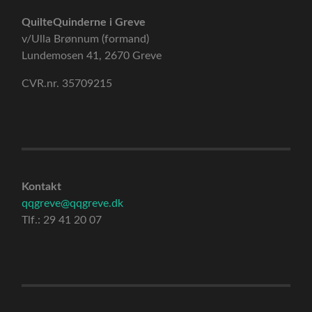
QuilteQuinderne i Greve
v/Ulla Brønnum (formand)
Lundemosen 41, 2670 Greve
CVR.nr. 35709215
Kontakt
qqgreve@qqgreve.dk
Tlf.: 29 41 20 07