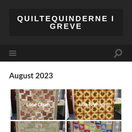
QUILTEQUINDERNE I
GREVE
Toggle
Toggle
search
mobile
field
menu
August 2023
Lone Olsen
Ulla Brønnum