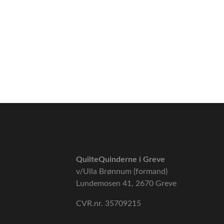
QuilteQuinderne i Greve
v/Ulla Brønnum (formand)
Lundemosen 41, 2670 Greve
CVR.nr. 35709215