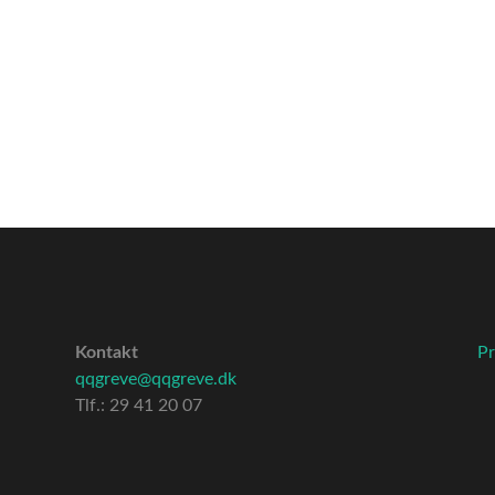
Kontakt
Pr
qqgreve@qqgreve.dk
Tlf.: 29 41 20 07