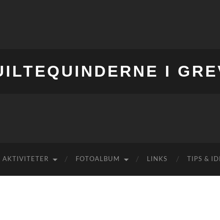
UILTEQUINDERNE I GRE
AKTIVITETER
FOTOALBUM
LINKS
TIPS & I