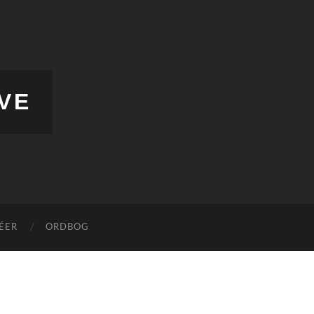
VE
DÉER
ORDBOG