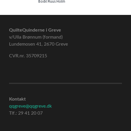
Bodil Ruus Holm
QuilteQuinderne i Greve
v/Ulla Brønnum (formand)
Lundemosen 41, 2670 Greve
CVR.nr. 35709215
Kontakt
qqgreve@qqgreve.dk
Tlf.: 29 41 20 07