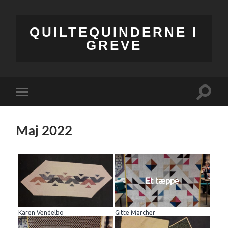
QUILTEQUINDERNE I
GREVE
Toggle
Toggle
search
mobile
field
menu
Maj 2022
Et tæppe
Karen Vendelbo
Gitte Marcher