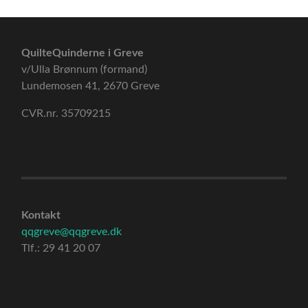
QuilteQuinderne i Greve
v/Ulla Brønnum (formand)
Lundemosen 41, 2670 Greve
CVR.nr. 35709215
Kontakt
qqgreve@qqgreve.dk
Tlf.: 29 41 20 07