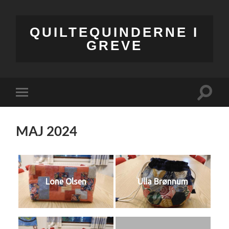
QUILTEQUINDERNE I
GREVE
Toggle
Toggle
search
mobile
field
menu
MAJ 2024
Lone Olsen
Ulla Brønnum