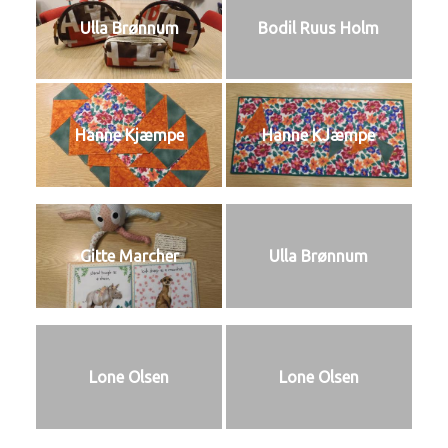
Ulla Brønnum
Bodil Ruus Holm
Hanne Kjæmpe
Hanne KJæmpe
Gitte Marcher
Ulla Brønnum
Lone Olsen
Lone Olsen