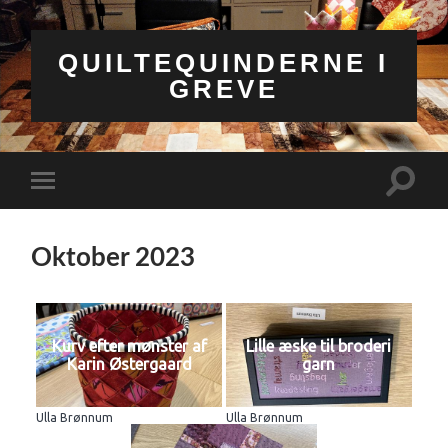
QUILTEQUINDERNE I
GREVE
Toggle
Toggle
search
mobile
field
menu
Oktober 2023
Kurv efter mønster af
Lille æske til broderi
Karin Østergaard
garn
Ulla Brønnum
Ulla Brønnum