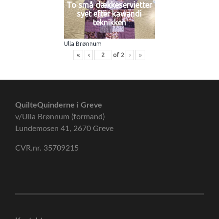
To små dækkeservietter
syet efter kawandi
teknikken
Ulla Brønnum
«
‹
of
2
›
»
QuilteQuinderne i Greve
v/Ulla Brønnum (formand)
Lundemosen 41, 2670 Greve
CVR.nr. 35709215