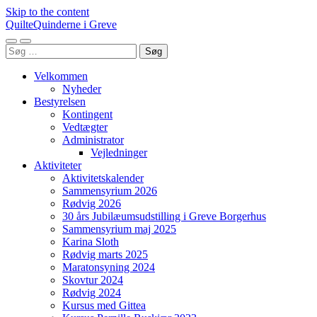
Skip to the content
QuilteQuinderne i Greve
Toggle
Toggle
Søg
mobile
search
efter:
menu
field
Velkommen
Nyheder
Bestyrelsen
Kontingent
Vedtægter
Administrator
Vejledninger
Aktiviteter
Aktivitetskalender
Sammensyrium 2026
Rødvig 2026
30 års Jubilæumsudstilling i Greve Borgerhus
Sammensyrium maj 2025
Karina Sloth
Rødvig marts 2025
Maratonsyning 2024
Skovtur 2024
Rødvig 2024
Kursus med Gittea