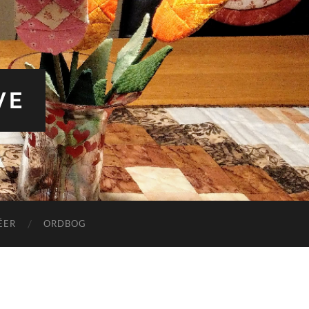
VE
ÉER
ORDBOG