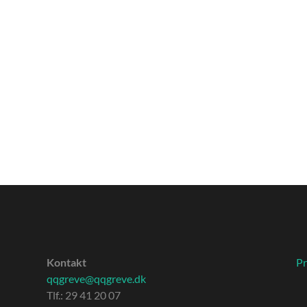
Kontakt
Pr
qqgreve@qqgreve.dk
Tlf.: 29 41 20 07