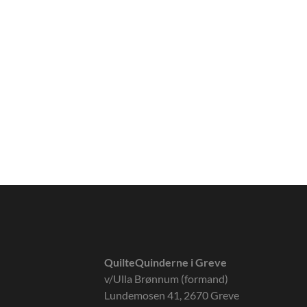
QuilteQuinderne i Greve
v/Ulla Brønnum (formand)
Lundemosen 41, 2670 Greve